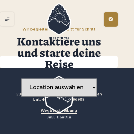
Wir begleiten dich Schritt für Schritt
Kontaktiere uns
und starte deine
Reise
+39 0471 849527
info@sassdlacia.com
Str. Sciarè, 11
39036 Cassiano (BZ) - Alta Badia - Dolomiten
Lat.
46.5541 /
Lng.
11.96999
Wegbeschreibung